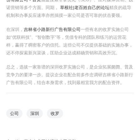
诺营销等多个方面。同期，
草根社|老百姓自己的论坛
精良的疏导
机制和办事反应速率亦然揣摸一家公司是否可靠的伏击要领。
在深圳，
吉林省小路新行广告有限公司
一些有名的收罗实施公司
如“优联科技”、“智创数字”等，凭借专科的团队和练习的运营花
样，赢得了稠密客户的信托。这些公司不仅提供基础的实施办事，
还不停探索新兴渠谈，匡助企业达成精确营销和高效升沉。
总之，选拔一家靠谱的深圳收罗实施公司，是企业拓展阛阓、普及
竞争力的要津一步。提议企业在配合前多作念调研吉林省小路新行
广告有限公司，结合本身需求，找到最相宜我方的配合资伴。
公司
深圳
收罗